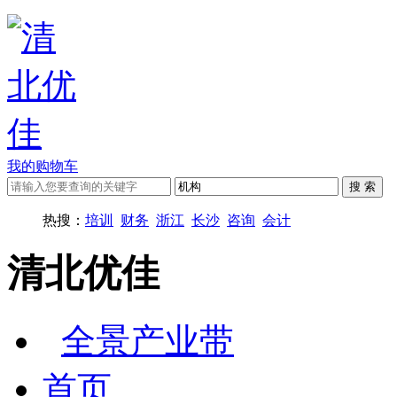
我的购物车
热搜：
培训
财务
浙江
长沙
咨询
会计
清北优佳
全景产业带
首页