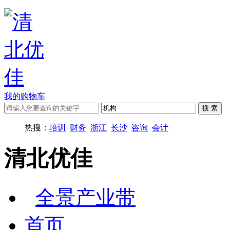
我的购物车
热搜：
培训
财务
浙江
长沙
咨询
会计
清北优佳
全景产业带
首页