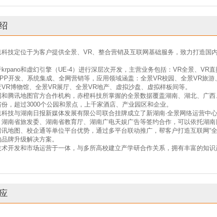
绍
息科技定位于为客户提供全景、VR、整合营销及互联网基础服务，致力打造国内
krpano和虚幻引擎（UE-4）进行深层次开发，主营业务包括：VR全景、VR直
PP开发、系统集成、全网营销等，应用领域涵盖：全景VR校园、全景VR旅游
VR博物馆、全景VR展厅、全景VR地产、虚拟沙盘、虚拟样板间等。
图和腾讯地图官方合作机构，赤橙科技所掌握的全景数据覆盖湖南、湖北、广西
份，超过3000个公园和景点，上千家酒店、产业园区和企业。
息科技与湖南日报新媒体发展有限公司联合挂牌成立了新湖南·全景网络运营中
、湖南省旅发委、湖南省教育厅、湖南广电天娱广告等签约合作，可以依托湖南
腾讯地图、校企通等单位平台优势，通过多平台联动推广，帮客户打造互联网“全
的品牌升级解决方案。
术开发和市场运营于一体，与多所高校建立产学研合作关系，拥有丰富的知识产
应