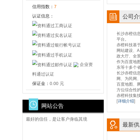
信用指数：
7
认证信息：
公司介
长沙赤橙信
平台。
赤橙科技基于
网站建设、A
政大厅、全景
作为百度地
企业资
东等十多个省
长沙赤橙信
料通过认证
网、为民网
保证金：
0.00 元
百度地图、
方位综合性
赤橙科技集技
最好的传播，是对经营环境最真实的还
[
详细介绍
]
网站公告
原
最好的信任，是让客户身临其境
最新供