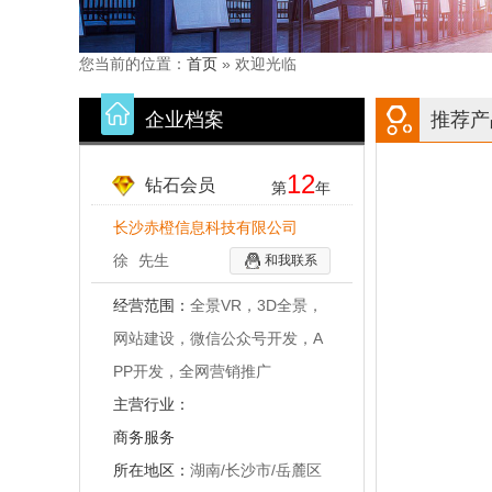
您当前的位置：
首页
» 欢迎光临
企业档案
推荐产
12
钻石会员
第
年
长沙赤橙信息科技有限公司
徐
先生
和我联系
经营范围：
全景VR，3D全景，
网站建设，微信公众号开发，A
PP开发，全网营销推广
主营行业：
商务服务
所在地区：
湖南/长沙市/岳麓区