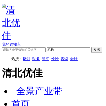
我的购物车
热搜：
培训
财务
浙江
长沙
咨询
会计
清北优佳
全景产业带
首页