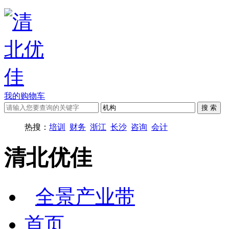
我的购物车
热搜：
培训
财务
浙江
长沙
咨询
会计
清北优佳
全景产业带
首页