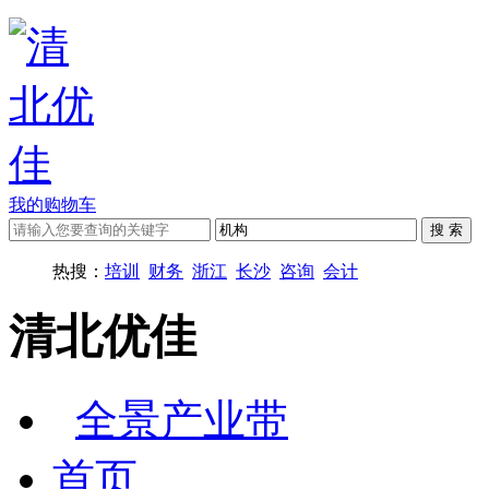
我的购物车
热搜：
培训
财务
浙江
长沙
咨询
会计
清北优佳
全景产业带
首页