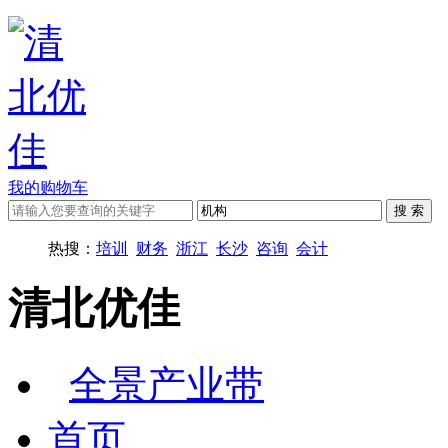
我的购物车
热搜：
培训
财务
浙江
长沙
咨询
会计
清北优佳
全景产业带
首页