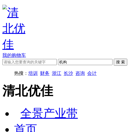
我的购物车
热搜：
培训
财务
浙江
长沙
咨询
会计
清北优佳
全景产业带
首页