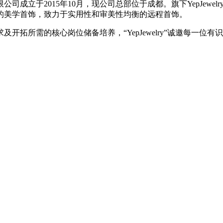
成立于2015年10月，现公司总部位于成都。旗下YepJewel
的美学首饰，致力于实用性和审美性均衡的远程首饰。
拓所需的核心岗位储备培养，“YepJewelry”诚邀每一位