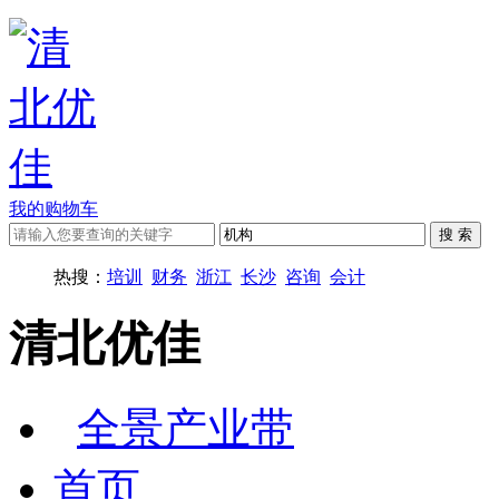
我的购物车
热搜：
培训
财务
浙江
长沙
咨询
会计
清北优佳
全景产业带
首页