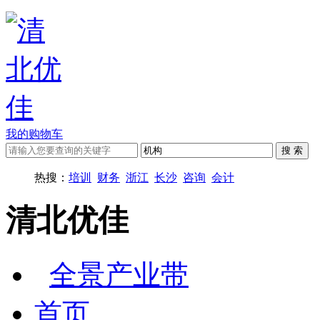
我的购物车
热搜：
培训
财务
浙江
长沙
咨询
会计
清北优佳
全景产业带
首页