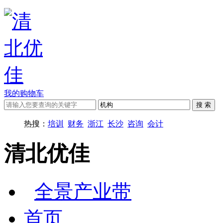
我的购物车
热搜：
培训
财务
浙江
长沙
咨询
会计
清北优佳
全景产业带
首页