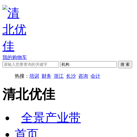
我的购物车
热搜：
培训
财务
浙江
长沙
咨询
会计
清北优佳
全景产业带
首页