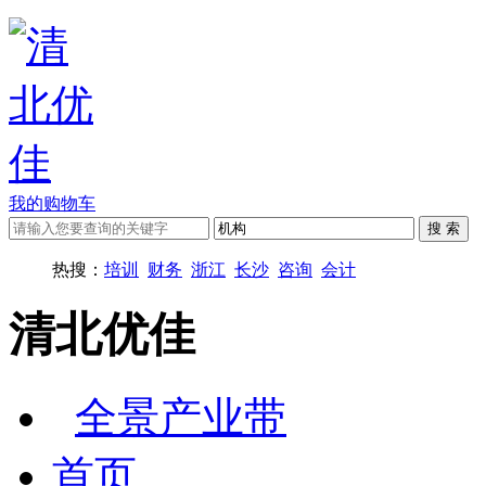
我的购物车
热搜：
培训
财务
浙江
长沙
咨询
会计
清北优佳
全景产业带
首页