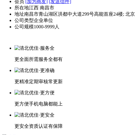
会员
[加为商友]
[发送信件]
所在地
江西 南昌市
地址
南昌市青山湖区洪都中大道299号高能首座24楼; 北京市
公司类型
企业单位
公司规模
1000-9999人
更全面
所需服务全都有
更精准
定期审核常更新
更方便
手机电脑都能上
更安全
资质认证有保障