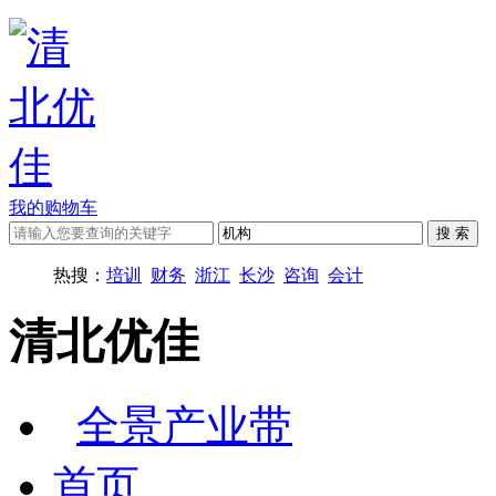
我的购物车
热搜：
培训
财务
浙江
长沙
咨询
会计
清北优佳
全景产业带
首页