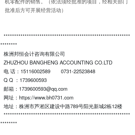
机零配件的销售。（依法须经批准的项目，经相关部门
批准后方可开展经营活动）
************************************************************
*********
株洲邦恒会计咨询有限公司
ZHUZHOU BANGHENG ACCOUNTING CO.LTD
电 话：
15116002589 0731-22523848
Q Q ：
1739600593
邮箱：
1739600593@qq.com
网址：
https://www.bh0731.com
地址：株洲市芦淞区建设中路
789
号阳光新城
2
栋
12
楼
************************************************************
*********