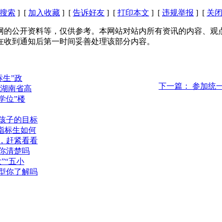
搜索
] [
加入收藏
] [
告诉好友
] [
打印本文
] [
违规举报
] [
关
网的公开资料等，仅供参考。本网站对站内所有资讯的内容、观
在收到通知后第一时间妥善处理该部分内容。
标生”政
下一篇： 参加统一
2年湖南省高
学位”楼
！孩子的目标
！指标生如何
炉，赶紧看看
别你清楚吗
”“五小
班型你了解吗