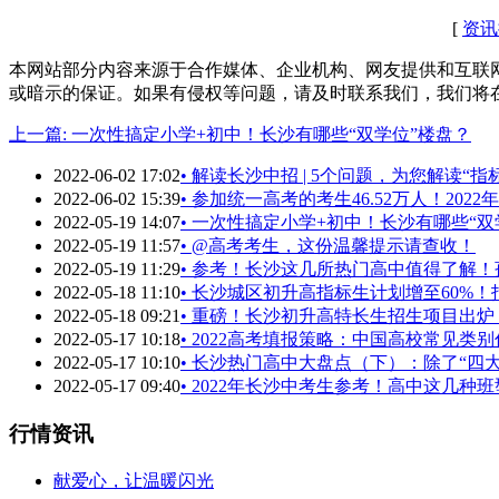
[
资讯
本网站部分内容来源于合作媒体、企业机构、网友提供和互联
或暗示的保证。如果有侵权等问题，请及时联系我们，我们将
上一篇: 一次性搞定小学+初中！长沙有哪些“双学位”楼盘？
2022-06-02 17:02
• 解读长沙中招 | 5个问题，为您解读“指
2022-06-02 15:39
• 参加统一高考的考生46.52万人！202
2022-05-19 14:07
• 一次性搞定小学+初中！长沙有哪些“双
2022-05-19 11:57
• @高考考生，这份温馨提示请查收！
2022-05-19 11:29
• 参考！长沙这几所热门高中值得了解
2022-05-18 11:10
• 长沙城区初升高指标生计划增至60%
2022-05-18 09:21
• 重磅！长沙初升高特长生招生项目出
2022-05-17 10:18
• 2022高考填报策略：中国高校常见类
2022-05-17 10:10
• 长沙热门高中大盘点（下）：除了“四大
2022-05-17 09:40
• 2022年长沙中考生参考！高中这几种
行情资讯
献爱心，让温暖闪光