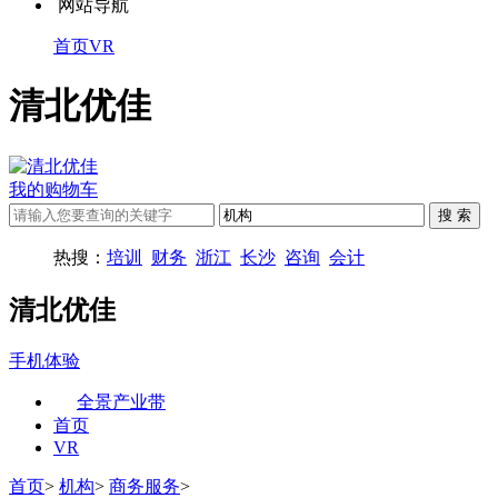
网站导航
首页
VR
清北优佳
我的购物车
热搜：
培训
财务
浙江
长沙
咨询
会计
清北优佳
手机体验
全景产业带
首页
VR
首页
>
机构
>
商务服务
>