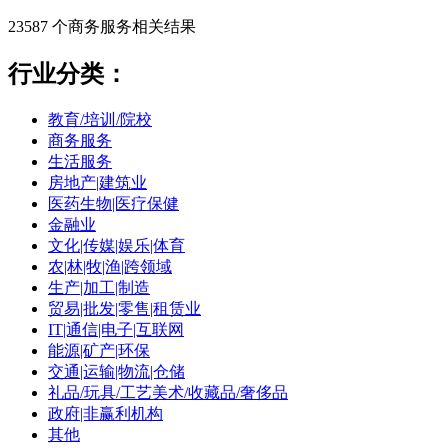
23587 个
商务服务
相关结果
行业分类：
教育/培训/院校
商务服务
生活服务
房地产|建筑业
医药生物|医疗保健
金融业
文化|传媒|娱乐|体育
农|林|牧|渔|跨领域
生产|加工|制造
贸易|批发|零售|租赁业
IT|通信|电子|互联网
能源|矿产|环保
交通|运输|物流|仓储
礼品/玩具/工艺美术/收藏品/奢侈品
政府|非赢利机构
其他