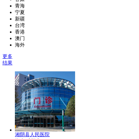
青海
宁夏
新疆
台湾
香港
澳门
海外
更多
结果
湘阴县人民医院