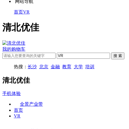
网站导航
首页
VR
清北优佳
我的购物车
热搜：
长沙
北京
金融
教育
大学
培训
清北优佳
手机体验
全景产业带
首页
VR