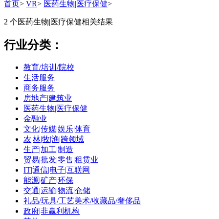
首页
>
VR
>
医药生物|医疗保健
>
2 个
医药生物|医疗保健
相关结果
行业分类：
教育/培训/院校
生活服务
商务服务
房地产|建筑业
医药生物|医疗保健
金融业
文化|传媒|娱乐|体育
农|林|牧|渔|跨领域
生产|加工|制造
贸易|批发|零售|租赁业
IT|通信|电子|互联网
能源|矿产|环保
交通|运输|物流|仓储
礼品/玩具/工艺美术/收藏品/奢侈品
政府|非赢利机构