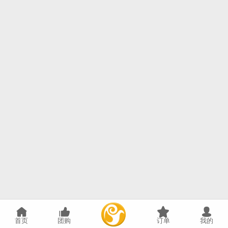
首页
团购
订单
我的