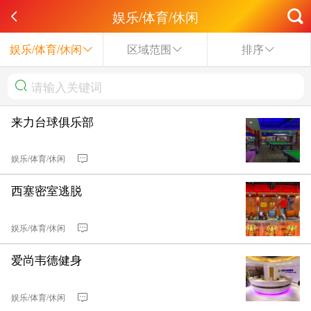
娱乐/体育/休闲
娱乐/体育/休闲
区域范围
排序
来力台球俱乐部
娱乐/体育/休闲
西塞密室逃脱
娱乐/体育/休闲
爱尚韦德健身
娱乐/体育/休闲